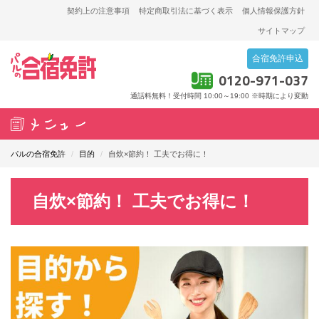
契約上の注意事項
特定商取引法に基づく表示
個人情報保護方針
サイトマップ
合宿免許申込
0120-971-037
通話料無料！受付時間 10:00～19:00
※時期により変動
T
o
パルの合宿免許
/
目的
/
自炊×節約！ 工夫でお得に！
g
g
自炊×節約！ 工夫でお得に！
l
e
n
a
v
i