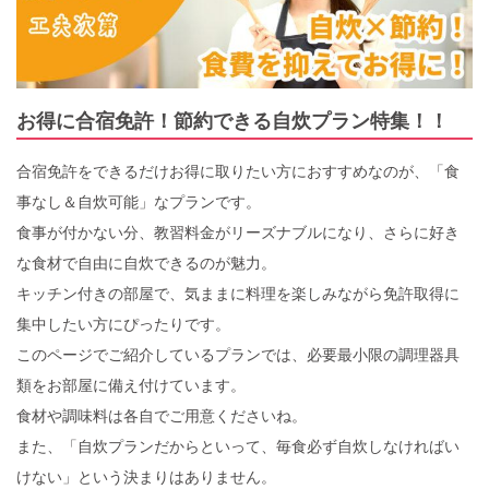
g
a
t
i
お得に合宿免許！節約できる自炊プラン特集！！
o
n
合宿免許をできるだけお得に取りたい方におすすめなのが、「食
事なし＆自炊可能」なプランです。
食事が付かない分、教習料金がリーズナブルになり、さらに好き
な食材で自由に自炊できるのが魅力。
キッチン付きの部屋で、気ままに料理を楽しみながら免許取得に
集中したい方にぴったりです。
このページでご紹介しているプランでは、必要最小限の調理器具
類をお部屋に備え付けています。
食材や調味料は各自でご用意くださいね。
また、「自炊プランだからといって、毎食必ず自炊しなければい
けない」という決まりはありません。