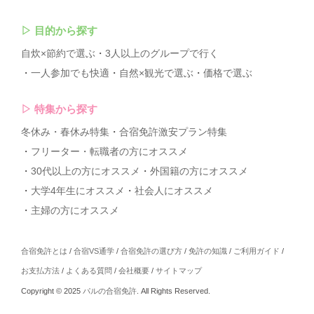
▷
目的から探す
自炊×節約で選ぶ
3人以上のグループで行く
一人参加でも快適
自然×観光で選ぶ
価格で選ぶ
▷
特集から探す
冬休み・春休み特集
合宿免許激安プラン特集
フリーター・転職者の方にオススメ
30代以上の方にオススメ
外国籍の方にオススメ
大学4年生にオススメ
社会人にオススメ
主婦の方にオススメ
合宿免許とは
/
合宿VS通学
/
合宿免許の選び方
/
免許の知識
/
ご利用ガイド
/
お支払方法
/
よくある質問
/
会社概要
/
サイトマップ
Copyright © 2025
パルの合宿免許
. All Rights Reserved.