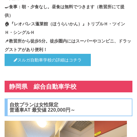
🍳食事：朝・夕食なし。昼食は無料でつきます（教習所にて提
供）
🏠『レオパレス蓬莱館（ほうらいかん）』トリプルＨ・ツイン
Ｈ・シングルＨ
📌教習所から徒歩5分。徒歩圏内にはスーパーやコンビニ、ドラッ
グストアがあり便利！
スルガ自動車学校の詳細はコチラ
静岡県 綜合自動車学校
自炊プランは女性限定
普通車AT 最安値 220,000円～