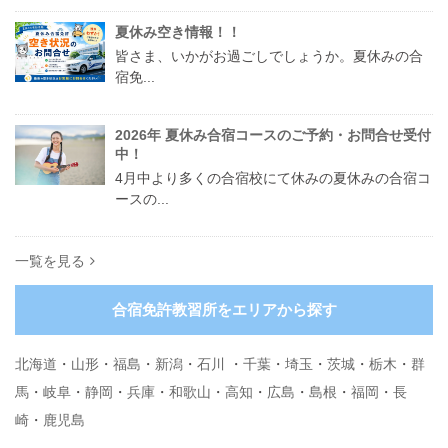
夏休み空き情報！！
皆さま、いかがお過ごしでしょうか。夏休みの合
宿免...
2026年 夏休み合宿コースのご予約・お問合せ受付
中！
4月中より多くの合宿校にて休みの夏休みの合宿コ
ースの...
一覧を見る
合宿免許教習所をエリアから探す
北海道
・
山形
・
福島
・
新潟
・
石川
・
千葉
・
埼玉
・
茨城
・
栃木
・
群
馬
・
岐阜
・
静岡
・
兵庫
・
和歌山
・
高知
・
広島
・
島根
・
福岡
・
長
崎
・
鹿児島