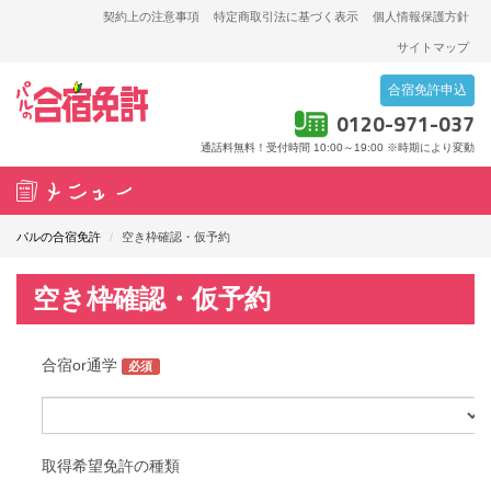
契約上の注意事項
特定商取引法に基づく表示
個人情報保護方針
サイトマップ
合宿免許申込
0120-971-037
通話料無料！受付時間 10:00～19:00
※時期により変動
T
o
パルの合宿免許
/
空き枠確認・仮予約
g
g
空き枠確認・仮予約
l
e
n
a
v
i