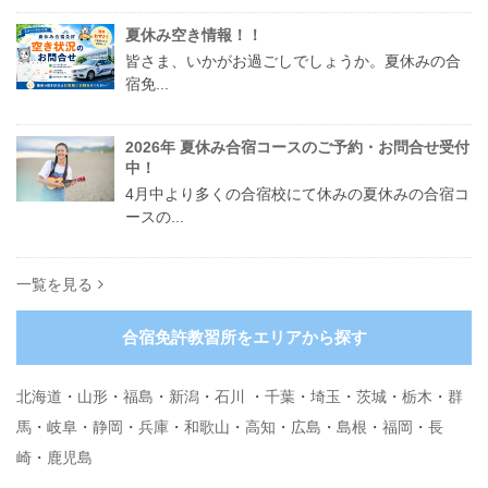
夏休み空き情報！！
皆さま、いかがお過ごしでしょうか。夏休みの合
宿免...
2026年 夏休み合宿コースのご予約・お問合せ受付
中！
4月中より多くの合宿校にて休みの夏休みの合宿コ
ースの...
一覧を見る
合宿免許教習所をエリアから探す
北海道
・
山形
・
福島
・
新潟
・
石川
・
千葉
・
埼玉
・
茨城
・
栃木
・
群
馬
・
岐阜
・
静岡
・
兵庫
・
和歌山
・
高知
・
広島
・
島根
・
福岡
・
長
崎
・
鹿児島