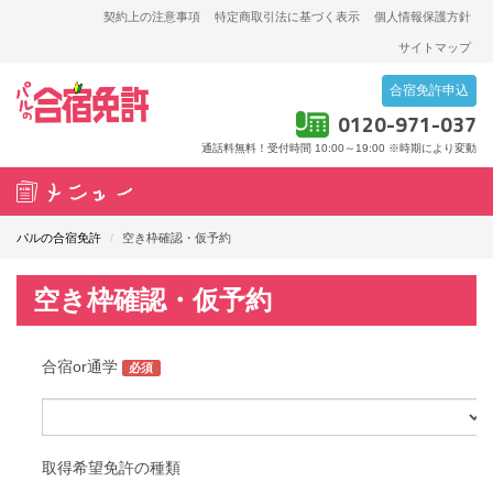
契約上の注意事項
特定商取引法に基づく表示
個人情報保護方針
サイトマップ
合宿免許申込
0120-971-037
通話料無料！受付時間 10:00～19:00
※時期により変動
T
o
パルの合宿免許
/
空き枠確認・仮予約
g
g
空き枠確認・仮予約
l
e
n
a
v
i