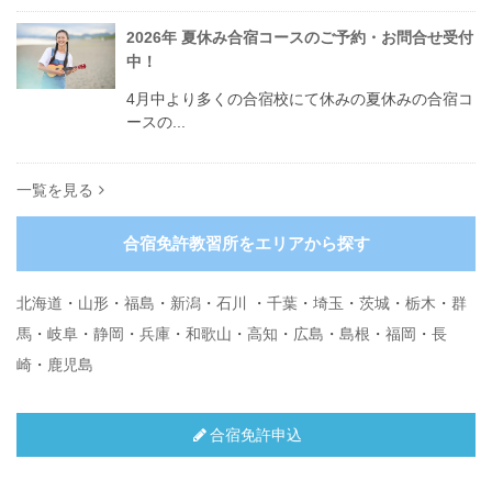
2026年 夏休み合宿コースのご予約・お問合せ受付
中！
4月中より多くの合宿校にて休みの夏休みの合宿コ
ースの...
一覧を見る
合宿免許教習所をエリアから探す
北海道
・
山形
・
福島
・
新潟
・
石川
・
千葉
・
埼玉
・
茨城
・
栃木
・
群
馬
・
岐阜
・
静岡
・
兵庫
・
和歌山
・
高知
・
広島
・
島根
・
福岡
・
長
崎
・
鹿児島
合宿免許申込