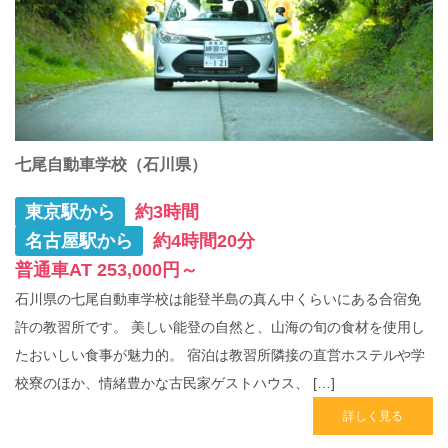
g
a
t
i
o
n
七尾自動車学校（石川県）
東京駅から
約3時間
名古屋駅から
約4時間20分
普通車AT 253,000円～
石川県の七尾自動車学校は能登半島の真ん中くらいにある合宿免
許の教習所です。 美しい能登の自然と、山海の旬の食材を使用し
たおいしい食事が魅力的。 宿泊は教習所隣接の直営ホステルや学
校寮のほか、情緒豊かな古民家ゲストハウス、 […]
詳しく見る