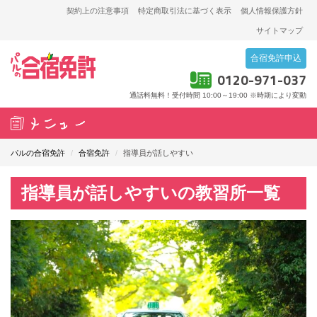
契約上の注意事項
特定商取引法に基づく表示
個人情報保護方針
サイトマップ
合宿免許申込
0120-971-037
通話料無料！受付時間 10:00～19:00
※時期により変動
T
o
パルの合宿免許
/
合宿免許
/
指導員が話しやすい
g
g
指導員が話しやすいの教習所一覧
l
e
n
a
v
i