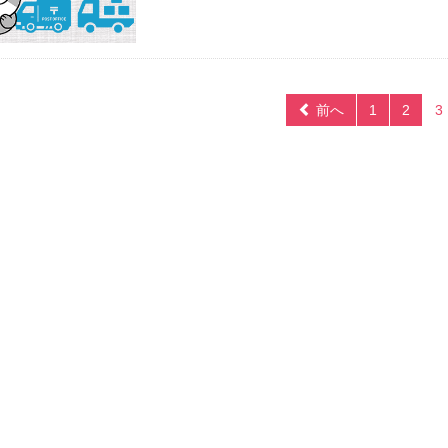
前へ
1
2
3