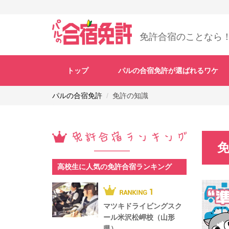
免許合宿のことなら
トップ
パルの合宿免許が選ばれるワケ
パルの合宿免許
/
免許の知識
高校生に人気の免許合宿ランキング
マツキドライビングスク
ール米沢松岬校（山形
県）