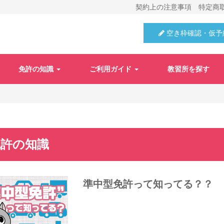
契約上の注意事項
特定商
空き枠確認・仮予
！
免許の知識
ご利用ガイド
教習所を探す
免許の知識
準中型免許って知ってる？？