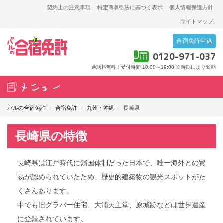
契約上の注意事項
特定商取引法に基づく表示
個人情報保護方針
サイトマップ
合宿免許申込
0120-971-037
通話料無料！受付時間 10:00～19:00
※時期により変動
T
o
パルの合宿免許
/
合宿免許
/
九州・沖縄
/
長崎県
g
g
長崎県の特徴
l
e
長崎県は江戸時代に鎖国体制だった日本で、唯一海外との貿
n
易が認められていたため、歴史的建築物の観光スポットがた
a
くさんあります。
v
中でも旧グラバー住宅、大浦天主堂、原城跡などは世界遺産
i
に登録されています。