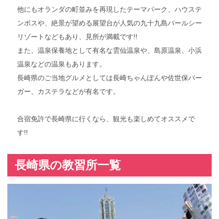
g
他にもオランダの町並みを再現したテーマパーク、ハウステ
a
ンボスや、絶景が望める展望台が人気の九十九島パールシー
t
リゾートなどもあり、見所が満載です!!
i
また、温泉保養地として有名な雲仙温泉や、島原温泉、小浜
o
温泉などの温泉もあります。
n
長崎県のご当地グルメとしては長崎ちゃんぽんや佐世保バー
ガー、カステラなどが有名です。
合宿免許で長崎県に行くなら、観光も楽しめてオススメで
す!!
長崎県の教習所一覧