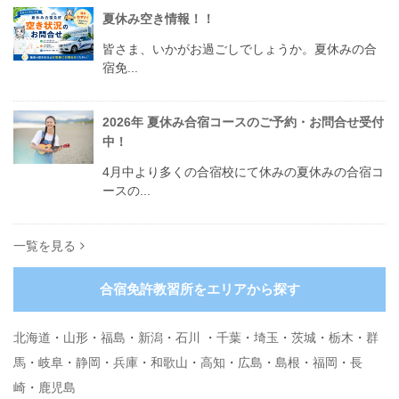
夏休み空き情報！！
皆さま、いかがお過ごしでしょうか。夏休みの合
宿免...
2026年 夏休み合宿コースのご予約・お問合せ受付
中！
4月中より多くの合宿校にて休みの夏休みの合宿コ
ースの...
一覧を見る
合宿免許教習所をエリアから探す
北海道
・
山形
・
福島
・
新潟
・
石川
・
千葉
・
埼玉
・
茨城
・
栃木
・
群
馬
・
岐阜
・
静岡
・
兵庫
・
和歌山
・
高知
・
広島
・
島根
・
福岡
・
長
崎
・
鹿児島